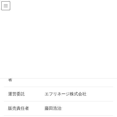
特定商取引法に基づく表記
サイト名
市瀬秀和オフィシャルウェブサイ
ト 市ROOM
事業者名
市瀬秀和
運営統括責任
市瀬秀和
者
運営委託
エフリネージ株式会社
販売責任者
藤田浩治